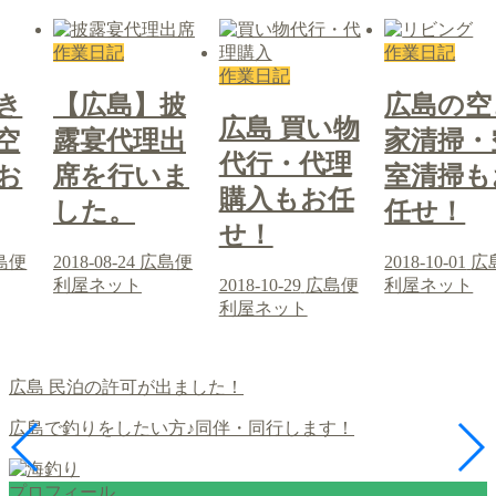
作業日記
作業日記
作業日記
き
【広島】披
広島の空
広島 買い物
空
露宴代理出
家清掃・
代行・代理
お
席を行いま
室清掃も
購入もお任
した。
任せ！
せ！
島便
2018-08-24
広島便
2018-10-01
広
利屋ネット
2018-10-29
広島便
利屋ネット
利屋ネット
広島 民泊の許可が出ました！
広島で釣りをしたい方♪同伴・同行します！
プロフィール