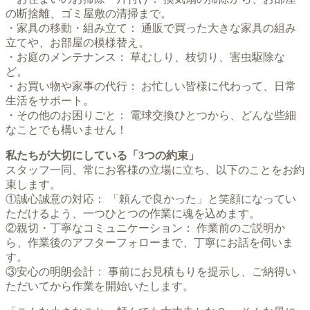
の断捨離、ゴミ屋敷の清掃まで。
・家具の移動・組み立て： 通販で買った大きな家具の組み
立てや、お部屋の模様替え。
・お庭のメンテナンス： 草むしり、枝切り、害虫駆除な
ど。
・お買い物や家事の代行： お忙しい皆様に代わって、日常
生活をサポート。
・その他のお困りごと： 電球交換ひとつから、どんな些細
なことでも構いません！
私たちが大切にしている「3つの約束」
スタッフ一同、常にお客様の立場に立ち、以下のことをお約
束します。
①誠心誠意の対応： 「頼んで良かった」と笑顔になってい
ただけるよう、一つひとつの作業に魂を込めます。
②親切・丁寧なコミュニケーション： 作業前のご説明か
ら、作業後のアフターフォローまで、丁寧にお話を伺いま
す。
③安心の明朗会計： 事前にお見積もりを提示し、ご納得い
ただいてから作業を開始いたします。