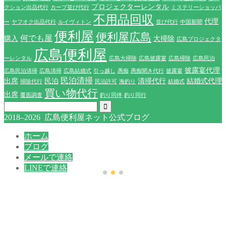
プロジェクターレンタル
クション出品代行
カープ並び代行
ミステリーショッパ
不用品回収
代理
ー
ヤフオク出品代行
ルイヴィトン
並び代行
中国新聞
便利屋
便利屋広島
何でも屋
購入
大掃除
広島プロジェクタ
広島便利屋
ーレンタル
広島大掃除
広島披露宴
広島掃除
広島民泊
披露宴代理
広島民泊清掃
広島清掃
広島結婚式
引っ越し
愚痴
愚痴聞き代行
披露宴
民泊清掃
出席
民泊
清掃代行
結婚式代理
掃除代行
民泊許可
海釣り
結婚式
買い物代行
出席
覆面調査
釣り同伴
釣り同行
2018–2026 広島便利屋ネット公式ブログ
ホーム
ブログ
メールで連絡
LINEで連絡