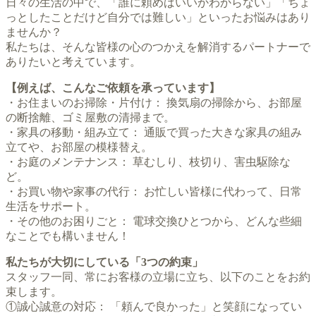
日々の生活の中で、「誰に頼めばいいかわからない」「ちょ
っとしたことだけど自分では難しい」といったお悩みはあり
ませんか？
私たちは、そんな皆様の心のつかえを解消するパートナーで
ありたいと考えています。
【例えば、こんなご依頼を承っています】
・お住まいのお掃除・片付け： 換気扇の掃除から、お部屋
の断捨離、ゴミ屋敷の清掃まで。
・家具の移動・組み立て： 通販で買った大きな家具の組み
立てや、お部屋の模様替え。
・お庭のメンテナンス： 草むしり、枝切り、害虫駆除な
ど。
・お買い物や家事の代行： お忙しい皆様に代わって、日常
生活をサポート。
・その他のお困りごと： 電球交換ひとつから、どんな些細
なことでも構いません！
私たちが大切にしている「3つの約束」
スタッフ一同、常にお客様の立場に立ち、以下のことをお約
束します。
①誠心誠意の対応： 「頼んで良かった」と笑顔になってい