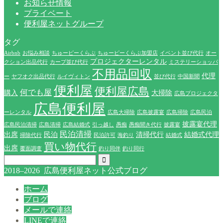
お知らせ情報
プライベート
便利屋ネットグループ
タグ
Airbnb
お悩み相談
ちゅーピーくらぶ
ちゅーピーくらぶ加盟店
イベント並び代行
オー
プロジェクターレンタル
クション出品代行
カープ並び代行
ミステリーショッパ
不用品回収
代理
ー
ヤフオク出品代行
ルイヴィトン
並び代行
中国新聞
便利屋
便利屋広島
何でも屋
購入
大掃除
広島プロジェクタ
広島便利屋
ーレンタル
広島大掃除
広島披露宴
広島掃除
広島民泊
披露宴代理
広島民泊清掃
広島清掃
広島結婚式
引っ越し
愚痴
愚痴聞き代行
披露宴
民泊清掃
出席
民泊
清掃代行
結婚式代理
掃除代行
民泊許可
海釣り
結婚式
買い物代行
出席
覆面調査
釣り同伴
釣り同行
2018–2026 広島便利屋ネット公式ブログ
ホーム
ブログ
メールで連絡
LINEで連絡