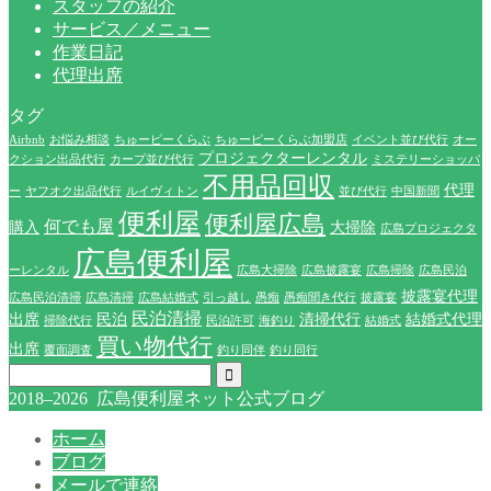
スタッフの紹介
サービス／メニュー
作業日記
代理出席
タグ
Airbnb
お悩み相談
ちゅーピーくらぶ
ちゅーピーくらぶ加盟店
イベント並び代行
オー
プロジェクターレンタル
クション出品代行
カープ並び代行
ミステリーショッパ
不用品回収
代理
ー
ヤフオク出品代行
ルイヴィトン
並び代行
中国新聞
便利屋
便利屋広島
何でも屋
購入
大掃除
広島プロジェクタ
広島便利屋
ーレンタル
広島大掃除
広島披露宴
広島掃除
広島民泊
披露宴代理
広島民泊清掃
広島清掃
広島結婚式
引っ越し
愚痴
愚痴聞き代行
披露宴
民泊清掃
出席
民泊
清掃代行
結婚式代理
掃除代行
民泊許可
海釣り
結婚式
買い物代行
出席
覆面調査
釣り同伴
釣り同行
2018–2026 広島便利屋ネット公式ブログ
ホーム
ブログ
メールで連絡