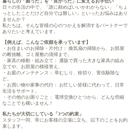
暮らしの「困った」を「良かった」に変えるお手伝い
日々の生活の中で、「誰に頼めばいいかわからない」「ちょ
っとしたことだけど自分では難しい」といったお悩みはあり
ませんか？
私たちは、そんな皆様の心のつかえを解消するパートナーで
ありたいと考えています。
【例えば、こんなご依頼を承っています】
・お住まいのお掃除・片付け： 換気扇の掃除から、お部屋
の断捨離、ゴミ屋敷の清掃まで。
・家具の移動・組み立て： 通販で買った大きな家具の組み
立てや、お部屋の模様替え。
・お庭のメンテナンス： 草むしり、枝切り、害虫駆除な
ど。
・お買い物や家事の代行： お忙しい皆様に代わって、日常
生活をサポート。
・その他のお困りごと： 電球交換ひとつから、どんな些細
なことでも構いません！
私たちが大切にしている「3つの約束」
スタッフ一同、常にお客様の立場に立ち、以下のことをお約
束します。