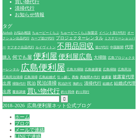
買い物代行
清掃代行
お知らせ情報
タグ
Airbnb
お悩み相談
ちゅーピーくらぶ
ちゅーピーくらぶ加盟店
イベント並び代行
オー
プロジェクターレンタル
クション出品代行
カープ並び代行
ミステリーショッパ
不用品回収
代理
ー
ヤフオク出品代行
ルイヴィトン
並び代行
中国新聞
便利屋
便利屋広島
何でも屋
購入
大掃除
広島プロジェクタ
広島便利屋
ーレンタル
広島大掃除
広島披露宴
広島掃除
広島民泊
披露宴代理
広島民泊清掃
広島清掃
広島結婚式
引っ越し
愚痴
愚痴聞き代行
披露宴
民泊清掃
出席
民泊
清掃代行
結婚式代理
掃除代行
民泊許可
海釣り
結婚式
買い物代行
出席
覆面調査
釣り同伴
釣り同行
2018–2026 広島便利屋ネット公式ブログ
ホーム
ブログ
メールで連絡
LINEで連絡