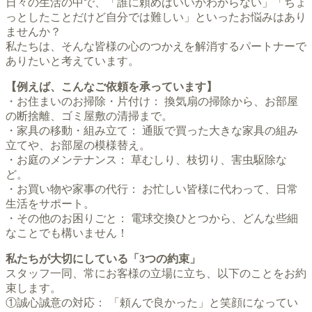
日々の生活の中で、「誰に頼めばいいかわからない」「ちょ
っとしたことだけど自分では難しい」といったお悩みはあり
ませんか？
私たちは、そんな皆様の心のつかえを解消するパートナーで
ありたいと考えています。
【例えば、こんなご依頼を承っています】
・お住まいのお掃除・片付け： 換気扇の掃除から、お部屋
の断捨離、ゴミ屋敷の清掃まで。
・家具の移動・組み立て： 通販で買った大きな家具の組み
立てや、お部屋の模様替え。
・お庭のメンテナンス： 草むしり、枝切り、害虫駆除な
ど。
・お買い物や家事の代行： お忙しい皆様に代わって、日常
生活をサポート。
・その他のお困りごと： 電球交換ひとつから、どんな些細
なことでも構いません！
私たちが大切にしている「3つの約束」
スタッフ一同、常にお客様の立場に立ち、以下のことをお約
束します。
①誠心誠意の対応： 「頼んで良かった」と笑顔になってい