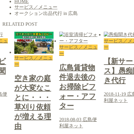
HOME
サービス／メニュー
オークション出品代行 in 広島
RELATED POST
ニュ
サービス／メ
サービス／メニュ
ー
ー
サービス／メニュ
ビ
【新サー
ー
広島賃貸物
聞
ス】愚痴
件退去後の
空き家の庭
き代行
お掃除ビフ
が大変なこ
島便
2018-11-19
広
ォー・アフ
とに・・・
利屋ネット
ター
草刈り依頼
が増える理
2018-08-03
広島便
由
利屋ネット