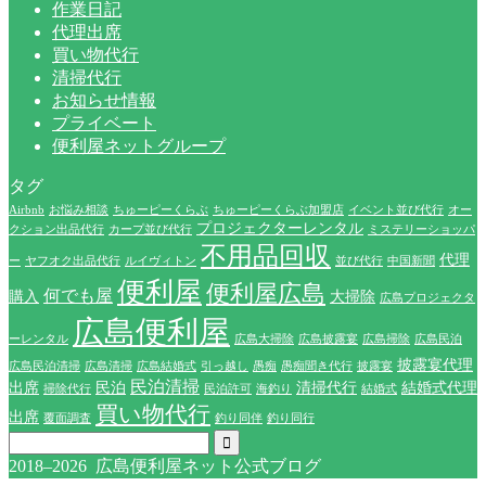
作業日記
代理出席
買い物代行
清掃代行
お知らせ情報
プライベート
便利屋ネットグループ
タグ
Airbnb
お悩み相談
ちゅーピーくらぶ
ちゅーピーくらぶ加盟店
イベント並び代行
オー
プロジェクターレンタル
クション出品代行
カープ並び代行
ミステリーショッパ
不用品回収
代理
ー
ヤフオク出品代行
ルイヴィトン
並び代行
中国新聞
便利屋
便利屋広島
何でも屋
購入
大掃除
広島プロジェクタ
広島便利屋
ーレンタル
広島大掃除
広島披露宴
広島掃除
広島民泊
披露宴代理
広島民泊清掃
広島清掃
広島結婚式
引っ越し
愚痴
愚痴聞き代行
披露宴
民泊清掃
出席
民泊
清掃代行
結婚式代理
掃除代行
民泊許可
海釣り
結婚式
買い物代行
出席
覆面調査
釣り同伴
釣り同行
2018–2026 広島便利屋ネット公式ブログ